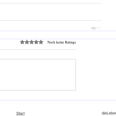
Mit 0 von 5 Sternen bewertet.
Noch keine Ratings
dieLebe
Start