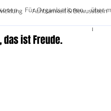
rsonen
Für Organisationen
über m
wicklung
Achtsamkeit & Bewusstsein
iration & Weisheiten
, das ist Freude.