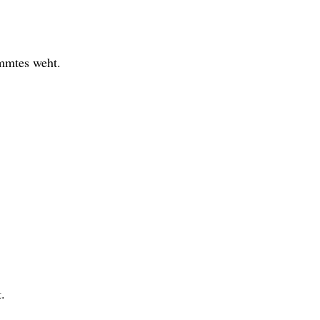
immtes weht.
.