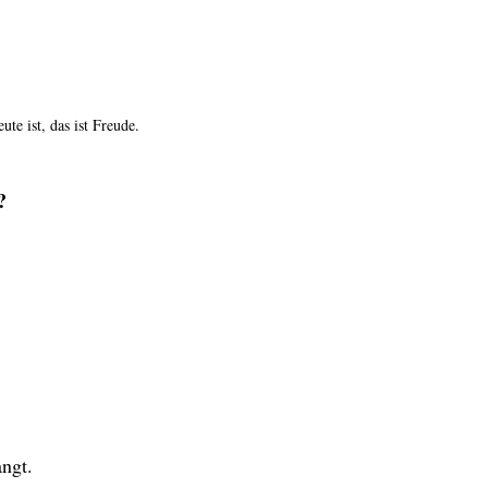
ute ist, das ist Freude.
?
angt.