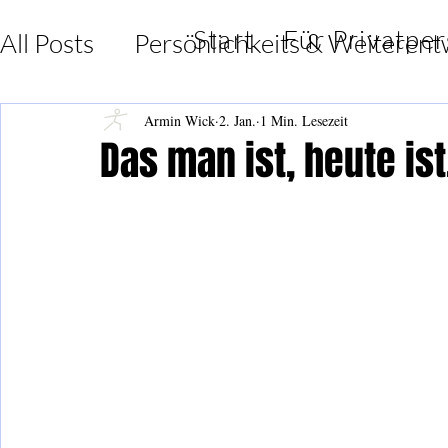
Start
Für Privatpe
All Posts
Persönlichkeits & Weiterent
Lebensfreude & Dankbarkeit
Insp
Armin Wick
2. Jan.
1 Min. Lesezeit
Das man ist, heute ist