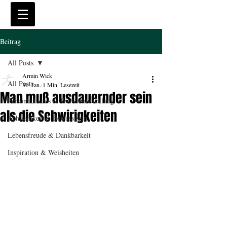
Beitrag
All Posts
Armin Wick
All Posts
31. Jan.
1 Min. Lesezeit
Man muß ausdauernder sein
Persönlichkeits & Weiterentwicklung
als die Schwirigkeiten
Achtsamkeit & Bewusstsein
Lebensfreude & Dankbarkeit
Inspiration & Weisheiten