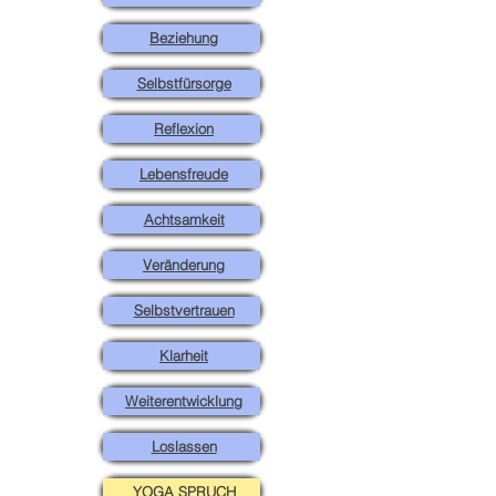
Beziehung
Selbstfürsorge
Reflexion
Lebensfreude
Achtsamkeit
Veränderung
Selbstvertrauen
Klarheit
Weiterentwicklung
Loslassen
YOGA SPRUCH