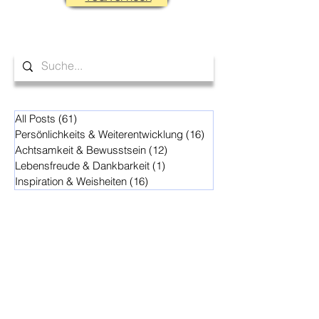
All Posts
(61)
61 Beiträge
Persönlichkeits & Weiterentwicklung
(16)
16 Beiträge
Achtsamkeit & Bewusstsein
(12)
12 Beiträge
Lebensfreude & Dankbarkeit
(1)
1 Beitrag
Inspiration & Weisheiten
(16)
16 Beiträge