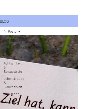
BLOG
All Posts
All Posts
Persönlichkeits
&
Weiterentwicklung
Achtsamkeit
&
Bewusstsein
Lebensfreude
&
Dankbarkeit
Inspiration
&
Weisheiten