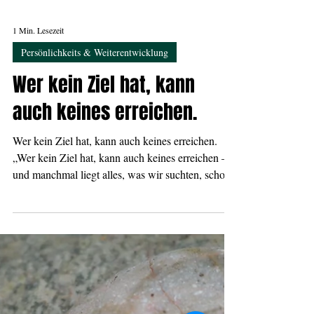
1 Min. Lesezeit
Persönlichkeits & Weiterentwicklung
Wer kein Ziel hat, kann
auch keines erreichen.
Wer kein Ziel hat, kann auch keines erreichen.
„Wer kein Ziel hat, kann auch keines erreichen –
und manchmal liegt alles, was wir suchten, schon
hinter uns.“ Ein Job, ein Projekt, ein Abenteuer –
erledigt. Glück kurz, dann Stille. Und plötzlich die
Frage: Und jetzt? Vielleicht zeigen äußere Ziele
nur Wege. Vielleicht erinnern innere Ziele daran,
warum wir gehen. Und manchmal treffen sich
beide leise – ein Schritt, der stimmig ist, weil er