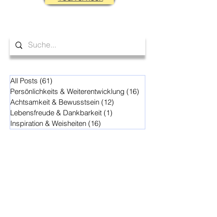
All Posts
(61)
61 Beiträge
Persönlichkeits & Weiterentwicklung
(16)
16 Beiträge
Achtsamkeit & Bewusstsein
(12)
12 Beiträge
Lebensfreude & Dankbarkeit
(1)
1 Beitrag
Inspiration & Weisheiten
(16)
16 Beiträge