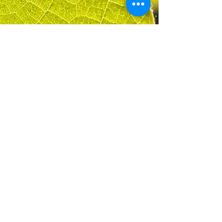
ankommen musst? Der Moment ist schon da.
Noch bevor du ihn benennst. Noch bevor du
weißt, ob er angenehm ist. Der Körper sitzt hier.
Atmet. Spürt den Boden, den Stuhl, die
Temperatur im Raum. Ganz ohne Plan. Gedanken
ziehen weiter. Nach vorne. Nach hinten.Zu dem,
was noch fehlt oder schon vorbei ist. Und
währenddessen bleibt etwas. Still. Unaufgeregt.
Nicht auf der Suche. „Das wahre Zuhause ist de