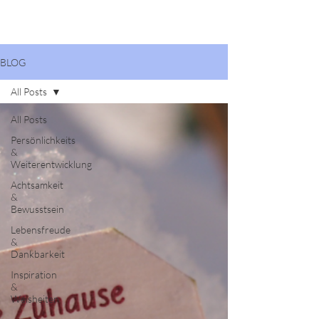
BLOG
All Posts
All Posts
Persönlichkeits
&
Weiterentwicklung
Achtsamkeit
&
Bewusstsein
Lebensfreude
&
Dankbarkeit
Inspiration
&
Weisheiten