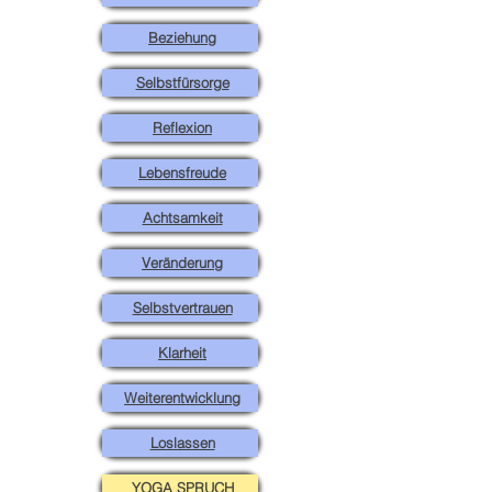
Beziehung
Selbstfürsorge
Reflexion
Lebensfreude
Achtsamkeit
Veränderung
Selbstvertrauen
Klarheit
Weiterentwicklung
Loslassen
YOGA SPRUCH