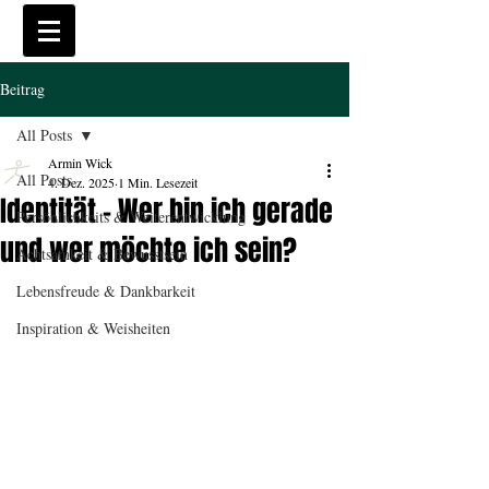
Beitrag
All Posts
Armin Wick
All Posts
4. Dez. 2025
1 Min. Lesezeit
Identität – Wer bin ich gerade
Persönlichkeits & Weiterentwicklung
und wer möchte ich sein?
Achtsamkeit & Bewusstsein
Lebensfreude & Dankbarkeit
Inspiration & Weisheiten