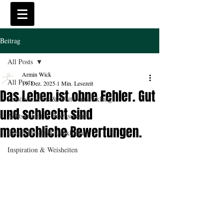
Beitrag
All Posts
Armin Wick
All Posts
19. Dez. 2025
1 Min. Lesezeit
Das Leben ist ohne Fehler. Gut
Persönlichkeits & Weiterentwicklung
und schlecht sind
Achtsamkeit & Bewusstsein
menschliche Bewertungen.
Lebensfreude & Dankbarkeit
Inspiration & Weisheiten