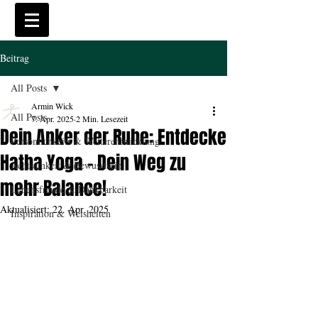
Beitrag
All Posts
Armin Wick
All Posts
7. Apr. 2025
2 Min. Lesezeit
Dein Anker der Ruhe: Entdecke
Persönlichkeits & Weiterentwicklung
Hatha Yoga – Dein Weg zu
Achtsamkeit & Bewusstsein
mehr Balance!
Lebensfreude & Dankbarkeit
Aktualisiert:
22. Apr. 2025
Inspiration & Weisheiten