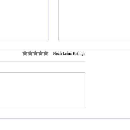
Mit 0 von 5 Sternen bewertet.
Noch keine Ratings
ur Konzepte. Was
Auch aus Steinen, die einem in
Erfahrung.
den Weg gelegt werden, kann
man etwas Schönes bauen.