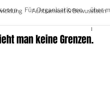
rsonen
Für Organisationen
über m
wicklung
Achtsamkeit & Bewusstsein
iration & Weisheiten
ieht man keine Grenzen.