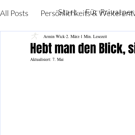
Start
Für Privatpe
All Posts
Persönlichkeits & Weiterent
Lebensfreude & Dankbarkeit
Insp
Armin Wick
2. März
1 Min. Lesezeit
Hebt man den Blick, s
Aktualisiert:
7. Mai