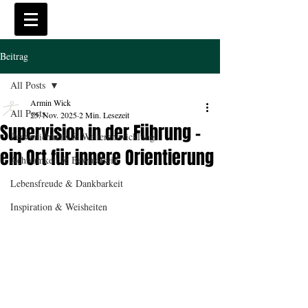
Beitrag
All Posts
Armin Wick
All Posts
25. Nov. 2025
2 Min. Lesezeit
Supervision in der Führung –
Persönlichkeits & Weiterentwicklung
ein Ort für innere Orientierung
Achtsamkeit & Bewusstsein
Lebensfreude & Dankbarkeit
Inspiration & Weisheiten