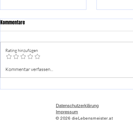
Kommentare
Rating hinzufügen
Wer kein Ziel hat, kann auch
Das Leben ist
Kommentar verfassen...
keines erreichen.
und schlecht
Bewertungen
Datenschutzerklärung
Impressum
© 2026 dieLebensmeister.at