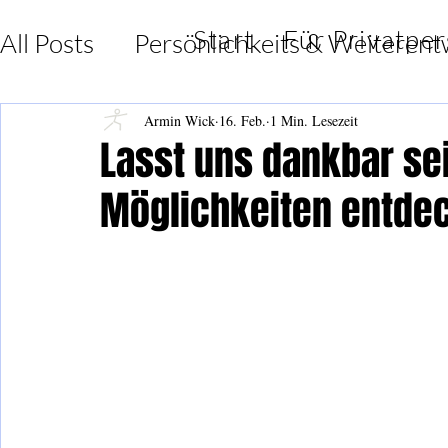
Start
Für Privatpe
All Posts
Persönlichkeits & Weiterent
Lebensfreude & Dankbarkeit
Insp
Armin Wick
16. Feb.
1 Min. Lesezeit
Lasst uns dankbar se
Möglichkeiten entde