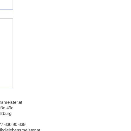
s
nsmeister.at
aße 49c
lzburg
77 630 90 639
@dielebensmeister.at