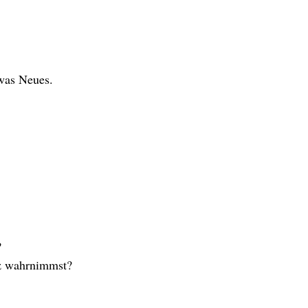
was Neues.
?
z wahrnimmst?