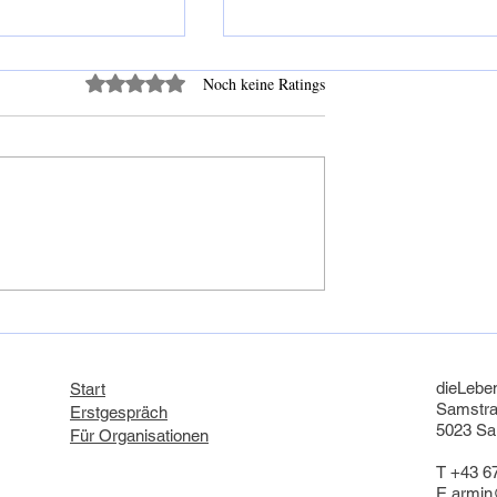
Mit 0 von 5 Sternen bewertet.
Noch keine Ratings
 ohne Fehler. Gut
Nicht im Glück liegt die Freude,
 sind menschliche
sondern in der Freude liegt da
.
Glück
dieLebe
Start
Samstr
Erstgespräch​
5023 Sa
Für Organisationen
T +43 6
E armin