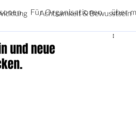
rsonen
Für Organisationen
über m
wicklung
Achtsamkeit & Bewusstsein
iration & Weisheiten
in und neue
cken.