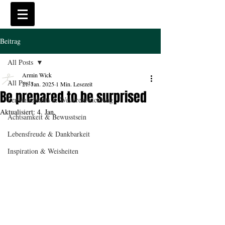
Beitrag
All Posts
Armin Wick
All Posts
21. Jan. 2025
1 Min. Lesezeit
Be prepared to be surprised
Persönlichkeits & Weiterentwicklung
Aktualisiert:
4. Jan.
Achtsamkeit & Bewusstsein
Lebensfreude & Dankbarkeit
Inspiration & Weisheiten