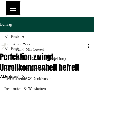
Beitrag
All Posts
Armin Wick
All Posts
4. Jan.
1 Min. Lesezeit
Perfektion zwingt,
Persönlichkeits & Weiterentwicklung
Unvollkommenheit befreit
Achtsamkeit & Bewusstsein
Aktualisiert:
5. Jan.
Lebensfreude & Dankbarkeit
Inspiration & Weisheiten