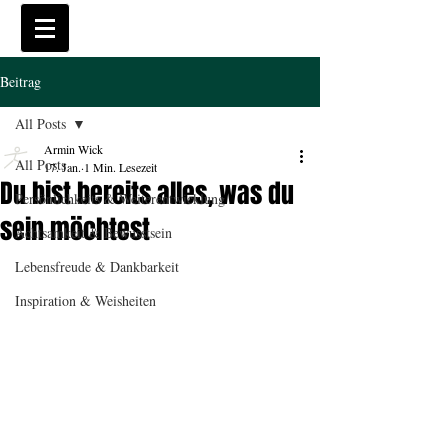
Beitrag
All Posts
Armin Wick
All Posts
17. Jan.
1 Min. Lesezeit
Du bist bereits alles, was du
Persönlichkeits & Weiterentwicklung
sein möchtest
Achtsamkeit & Bewusstsein
Lebensfreude & Dankbarkeit
Inspiration & Weisheiten