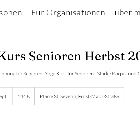
rsonen
Für Organisationen
über m
urs Senioren Herbst 2
annung für Senioren: Yoga Kurs für Senioren - Stärke Körper und 
144
Euro
ept.
B
144 €
Pfarre St. Severin, Ernst-Mach-Straße
e
g
i
n
n