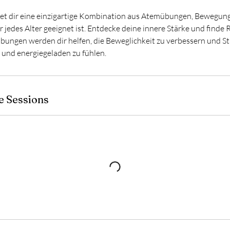
t
a
tet dir eine einzigartige Kombination aus Atemübungen, Bewegun
m
r jedes Alter geeignet ist. Entdecke deine innere Stärke und finde
:
Übungen werden dir helfen, die Beweglichkeit zu verbessern und 
1
t und energiegeladen zu fühlen.
6
.
S
e Sessions
e
p
t
.