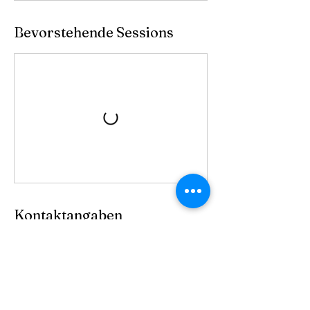
Bevorstehende Sessions
Kontaktangaben
Kindergarten am Alterbach, Ernst-Mach-
Straße, Salzburg, Österreich
+4367763090639
dieLEBENSMEISTER@gmail.com