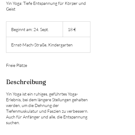
Yin Yoga: Tiefe Entspannung für Körper und
Geist
18
Euro
Beginnt am: 24. Sept.
B
18 €
e
g
Ernst-Mach-Straße, Kindergarten
i
n
n
t
Freie Plätze
a
m
Beschreibung
:
2
4
Yin Yoga ist ein ruhiges, geführtes Yoga-
.
Erlebnis, bei dem längere Stellungen gehalten
S
werden, um die Dehnung der
e
Tiefenmuskulatur und Faszien zu verbessern.
p
Auch für Anfänger und alle, die Entspannung
t
suchen.
.