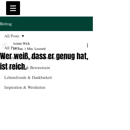
Beitrag
All Posts
Armin Wick
All Posts
25. Jan.
1 Min. Lesezeit
Wer weiß, dass er genug hat,
Persönlichkeits & Weiterentwicklung
ist reich.
Achtsamkeit & Bewusstsein
Lebensfreude & Dankbarkeit
Inspiration & Weisheiten